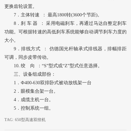
更换齿轮设置
。
7．
主体转速 ：
最高
180
0
转
(
36
00
个节距
)
。
8．刹 车 器 ：
采用电磁刹车，
再通过
马达自整定刹车
功能。可根据转速的高低刹车系统能够自动调节刹车力度的
大小
。
9．排线方式 ：
仿德国光杆轴承式排线器，排幅排距
可调，同步皮带传动
。
10.
绞 向 ：
“
S
”型式或“
Z
”型式任意选择
。
三、设备组成部份：
1．Ф400-
63
0双排卧式被动放线架
一台
2
．眼模集合架一台。
4．成缆主机一台。
5．控制系统一组。
TAG:
650型高速双绞机