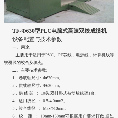
TF
-
Ф
63
0
型
PLC
电脑式高速双绞
成缆机
设备配置与技术参数
一、用途
:
主要用于
适用于
PVC
、
PE
芯线，电源线，计算机线等
被覆线的绞合
及
填
充。
二、主要技术参数
:
1．
卷取轴尺寸: Φ
63
0mm。
2．
供线轴尺寸: Φ
63
0mm。
3．
供 线 架 ：
10
头,
双排卧式被动放线架
1台
。
4．
适用线径 ：
0.5
-
4
.
0
mm
2
。
5．
绞合线径 ： MaxΦ
10
mm。
6．
绞 距 ：
10
mm-
150
mm
可根据用户要求订做,通过