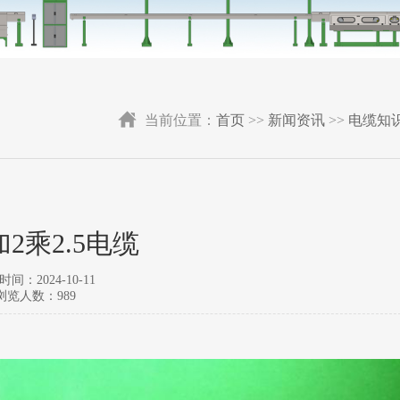
当前位置：
首页
>>
新闻资讯
>>
电缆知
加2乘2.5电缆
间：2024-10-11
浏览人数：989