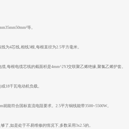
mm35mm50mm²等。
示:该线为4芯线,相线3根,每根直径为2.5平方毫米。
缆,每根电缆芯线的截面积是4mm^2YJ交联聚乙烯绝缘,聚氯乙烯护套。
等)或18千瓦电动机负载。
就能符合国标直流电阻要求。2.5平方铜线能带3500~5500W。
就足够了,如是处于不易维修的情况下,多数采用3x2.5的。