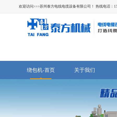
欢迎访问>>>苏州泰方电线电缆设备有限公司！ 热线电话：138-12
绕包机-首页
关于我们