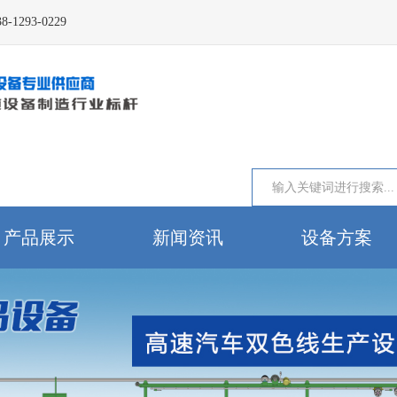
93-0229
产品展示
新闻资讯
设备方案