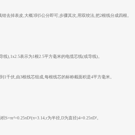
钳去掉表皮,大概3到5公分即可;步骤其次,用双绞法,把2根线分成四根。
),1x2.5表示为1根2.5平方毫米的电缆芯线(或导线)。
6到1千伏,由3根线芯组成,每根线芯的标称截面积是4平方毫米。
0.25πD²(π=3.14,r为半径,D为直径)4=0.25πD²。