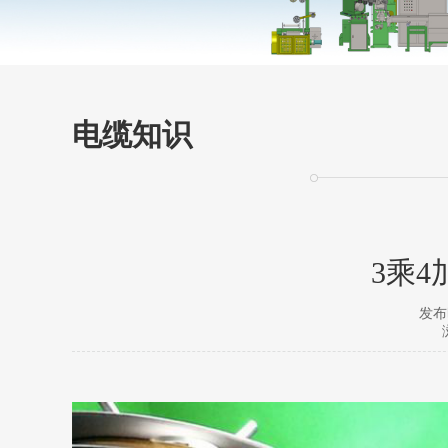
电缆知识
3乘4
发布时