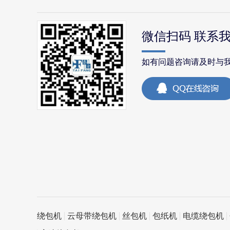
微信扫码 联系
如有问题咨询请及时与
绕包机
云母带绕包机
丝包机
包纸机
电缆绕包机