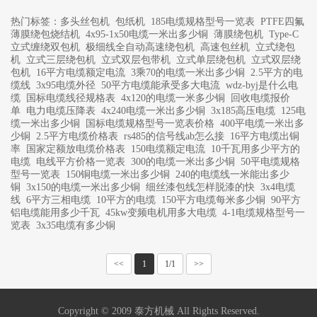
热门标签：
多头丝包机
包纸机
185电缆规格型号一览表
PTFE四氟
薄膜绕包烧结机
4x95-1x50电缆一米出多少铜
薄膜绕包机
Type-C
立式缠绕双包机
极细线全自动高速绕包机
高速包丝机
立式绕包
机
立式三层绕包机
立式双层包带机
立式单层绕包机
立式双层绕
包机
16平方电缆额定电流
3乘70的电缆一米出多少铜
2.5平方的电
缆线
3x95电缆外径
50平方电缆能承受多大电流
wdz-byj是什么电
缆
国标电缆线径规格表
4x120的电缆一米多少铜
回收电缆报价
单
电力电缆压降表
4x240电缆一米出多少铜
3x185高压电缆
125电
缆一米出多少铜
国标电缆规格型号一览表价格
400平电缆一米出多
少铜
2.5平方电缆价格表
rs485的信号线ab怎么接
16平方电缆出铜
率
国家定额放电缆价格表
150电缆额定电流
10千瓦用多少平方的
电缆
电线平方价格一览表
300的电缆一米出多少铜
50平电缆规格
型号一览表
150铜电缆一米出多少铜
240的电缆线一米能出多少
铜
3x150的电缆一米出多少铜
细丝漆包线怎样脱漆的快
3x4电缆
线
6平方三相电缆
10平方的电缆
150平方电缆每米多少铜
90平方
铝电缆能用多少千瓦
45kw变频电机用多大电缆
4-1电缆规格型号一
览表
3x35电缆有多少铜
<<
1
1/1
>>
Copyright © 2009 泰方机械 All Rights Reserved.