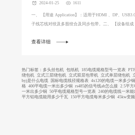
2024-01-25
1611
一、 【用途 Application】：适用于HDMI 、DP、USB
子线芯线对绞及多股绞合及同步包带。二、 【设备组成 Structu
2+1头主动放···
查看详细
热门标签：
多头丝包机
包纸机
185电缆规格型号一览表
P
绕包机
立式三层绕包机
立式双层包带机
立式单层绕包机
byj是什么电缆
国标电缆线径规格表
4x120的电缆一米多少
格
400平电缆一米出多少铜
rs485的信号线ab怎么接
2.5平
一米出多少铜
50平电缆规格型号一览表
240的电缆线一米
平方铝电缆能用多少千瓦
150平方电缆每米多少铜
45kw