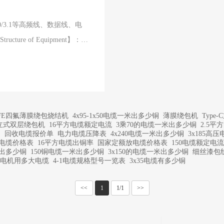
3.0/3.1等高频线、数据线、电
re of Equipment】：
TFE四氟薄膜绕包烧结机
4x95-1x50电缆一米出多少铜
薄膜绕包机
Type
立式双层绕包机
16平方电缆额定电流
3乘70的电缆一米出多少铜
2.5平
铜
回收电缆报价单
电力电缆压降表
4x240电缆一米出多少铜
3x185高压
方电缆价格表
16平方电缆出铜率
国家定额放电缆价格表
150电缆额定电流
能出多少铜
150铜电缆一米出多少铜
3x150的电缆一米出多少铜
细丝漆包
变频电机用多大电缆
4-1电缆规格型号一览表
3x35电缆有多少铜
<<
1
1/1
>>