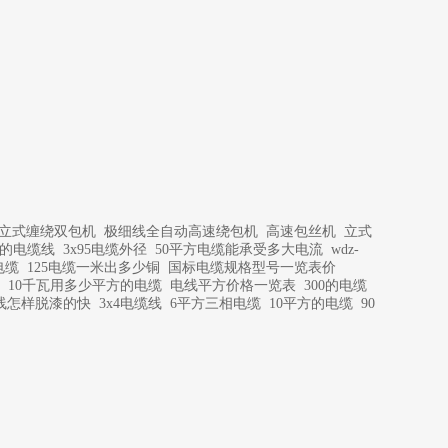
-C立式缠绕双包机
极细线全自动高速绕包机
高速包丝机
立式
方的电缆线
3x95电缆外径
50平方电缆能承受多大电流
wdz-
电缆
125电缆一米出多少铜
国标电缆规格型号一览表价
10千瓦用多少平方的电缆
电线平方价格一览表
300的电缆
线怎样脱漆的快
3x4电缆线
6平方三相电缆
10平方的电缆
90